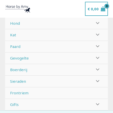
Ga
€
0,00
naar
de
inhoud
Hond
Kat
Paard
Gevogelte
Boerderij
Sieraden
Frontriem
Gifts