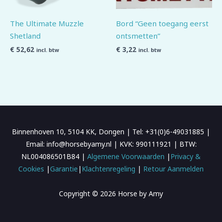
The Ultimate Muzzle
Bord “Geen toegang eerst
Shetland
ontsmetten”
€
52,62
€
3,22
incl. btw
incl. btw
Binnenhoven 10, 5104 KK, Dongen | Tel: +31(0)6-49031885 |
Email: info@horsebyamy.nl | KVK: 990111921 | BTW:
NL004086501B84 |
Algemene Voorwaarden
|
Privacy &
Cookies
|
Garantie
|
Klachtenregeling
|
Retour Aanmelden
Copyright © 2026 Horse by Amy