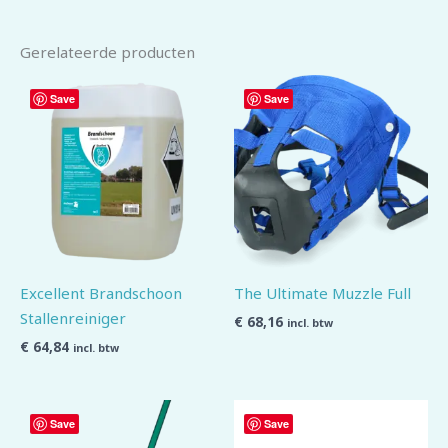
Gerelateerde producten
Save
Save
Excellent Brandschoon
The Ultimate Muzzle Full
Stallenreiniger
€
68,16
incl. btw
€
64,84
incl. btw
Save
Save