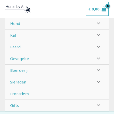
Ga
€
0,00
naar
de
inhoud
Hond
Kat
Paard
Gevogelte
Boerderij
Sieraden
Frontriem
Gifts