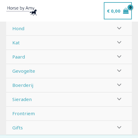
Ga
€
0,00
naar
de
inhoud
Hond
Kat
Paard
Gevogelte
Boerderij
Sieraden
Frontriem
Gifts