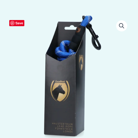
Halstertouw
Save
Exclusive
Reflective
Blauw
aantal