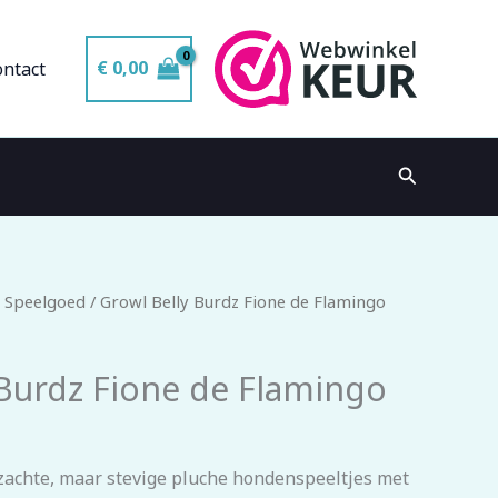
€
0,00
ontact
Zoeken
 Speelgoed
/ Growl Belly Burdz Fione de Flamingo
 Burdz Fione de Flamingo
 zachte, maar stevige pluche hondenspeeltjes met