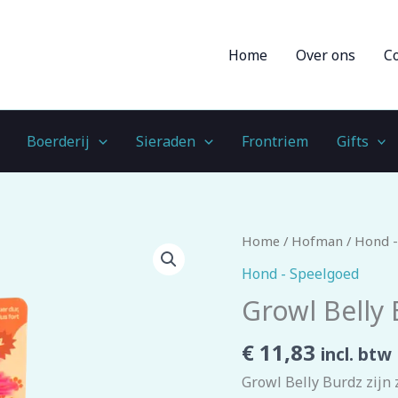
Home
Over ons
C
Boerderij
Sieraden
Frontriem
Gifts
Growl
Home
/
Hofman
/
Hond -
Belly
Hond - Speelgoed
Burdz
Growl Belly
Fione
de
€
11,83
incl. btw
Flamingo
Growl Belly Burdz zijn
aantal