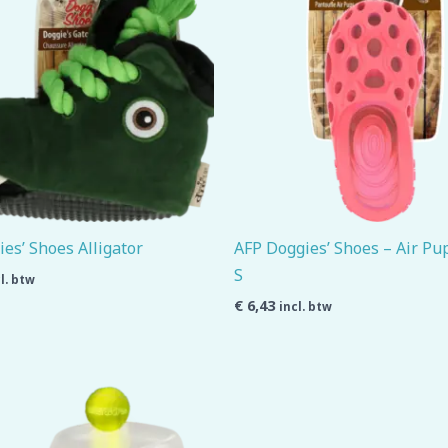
es’ Shoes Alligator
AFP Doggies’ Shoes – Air Pu
S
l. btw
€
6,43
incl. btw