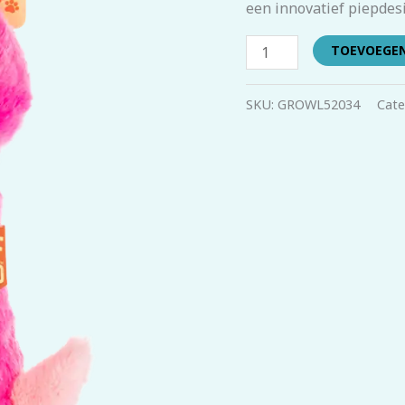
een innovatief piepdesi
TOEVOEGE
SKU:
GROWL52034
Cate