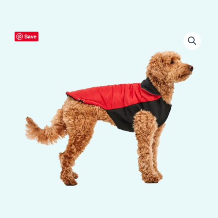
Goo-
Save
eez
Mock
Neck
Signature
Wrap
Jacket
XXL
Rood/Zwart
aantal