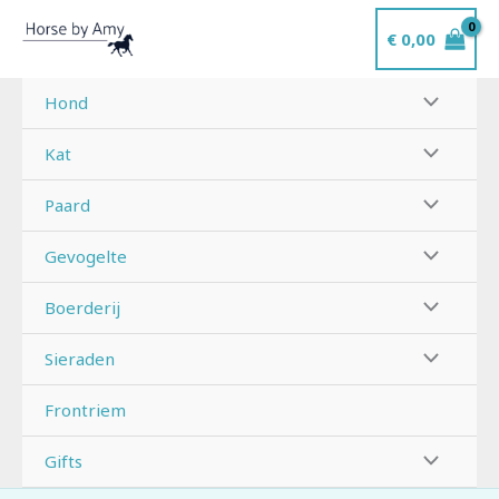
Ga
€
0,00
naar
de
inhoud
Hond
Kat
Paard
Gevogelte
Boerderij
Sieraden
Frontriem
Gifts