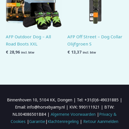
AFP Outdoor Dog – All
AFP Off Street – Dog Collar
Road Boots XXL
Olijfgroen S
€
28,96
€
13,37
incl. btw
incl. btw
Binnenhoven 10, 5104 KK, Dongen | Tel: +31(0)6-49031885 |
Email: info@horsebyamy.nl | KVK: 990111921 | BTW:
NL004086501B84 |
Algemene Voorwaarden
|
Privacy &
Cookies
|
Garantie
|
Klachtenregeling
|
Retour Aanmelden