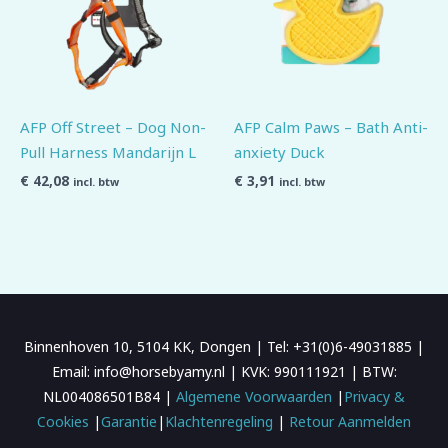
AFP Off Street – Dog Non-
AFP Calm Paws – Bath Anti-
Pull Harness Mandarijn L
anxiety Duck
€
42,08
€
3,91
incl. btw
incl. btw
Binnenhoven 10, 5104 KK, Dongen | Tel: +31(0)6-49031885 |
Email: info@horsebyamy.nl | KVK: 990111921 | BTW:
NL004086501B84 |
Algemene Voorwaarden
|
Privacy &
Cookies
|
Garantie
|
Klachtenregeling
|
Retour Aanmelden