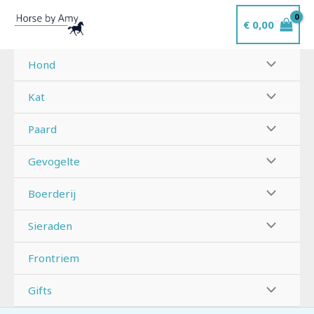
Ga
€
0,00
naar
de
inhoud
Hond
Kat
Paard
Gevogelte
Boerderij
Sieraden
Frontriem
Gifts