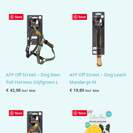
Save
Save
AFP Off Street – Dog Non-
AFP Off Street – Dog Leash
Pull Harness Olijfgroen L
Mandarijn M
€
42,08
€
19,80
incl. btw
incl. btw
Save
Save