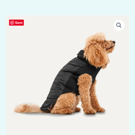
Goo-
Save
eez
Mock
Neck
Signature
Wrap
Jacket
XS
Zwart
aantal