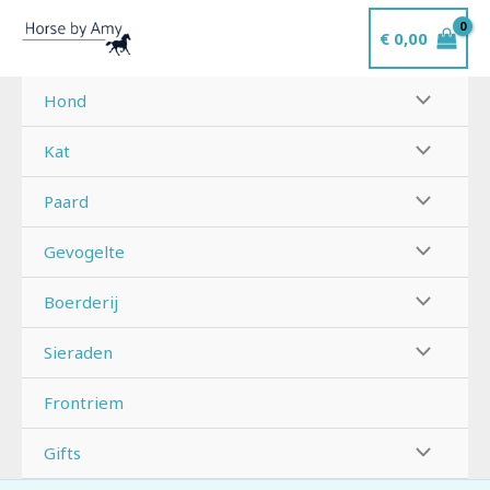
Ga
€
0,00
naar
de
inhoud
Hond
Kat
Paard
Gevogelte
Boerderij
Sieraden
Frontriem
Gifts