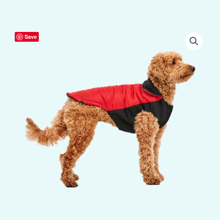
Goo-
Save
eez
Mock
Neck
Signature
Wrap
Jacket
L
Rood/Zwart
aantal