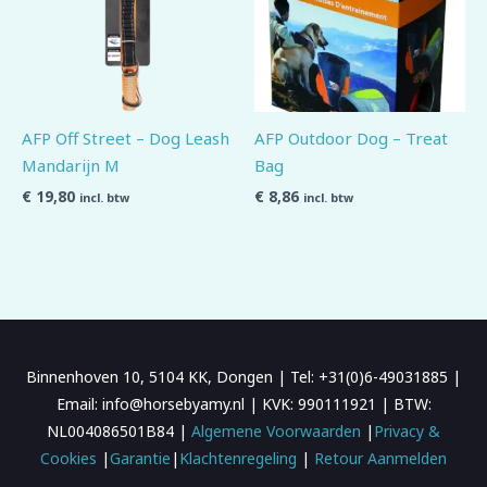
AFP Off Street – Dog Leash
AFP Outdoor Dog – Treat
Mandarijn M
Bag
€
19,80
€
8,86
incl. btw
incl. btw
Binnenhoven 10, 5104 KK, Dongen | Tel: +31(0)6-49031885 |
Email: info@horsebyamy.nl | KVK: 990111921 | BTW:
NL004086501B84 |
Algemene Voorwaarden
|
Privacy &
Cookies
|
Garantie
|
Klachtenregeling
|
Retour Aanmelden