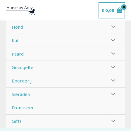
Ga
€
0,00
naar
de
inhoud
Hond
Kat
Paard
Gevogelte
Boerderij
Sieraden
Frontriem
Gifts