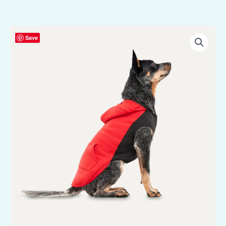
Goo-
Save
eez
Kangaroo
Fleece
Hoodie
XS
Rood/Zwart
aantal