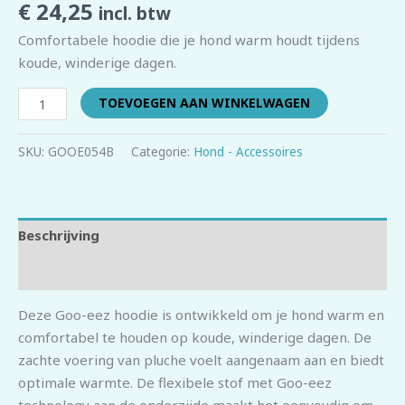
€
24,25
incl. btw
Comfortabele hoodie die je hond warm houdt tijdens
koude, winderige dagen.
TOEVOEGEN AAN WINKELWAGEN
SKU:
GOOE054B
Categorie:
Hond - Accessoires
Beschrijving
Beoordelingen (0)
Deze Goo-eez hoodie is ontwikkeld om je hond warm en
comfortabel te houden op koude, winderige dagen. De
zachte voering van pluche voelt aangenaam aan en biedt
optimale warmte. De flexibele stof met Goo-eez
technology aan de onderzijde maakt het eenvoudig om