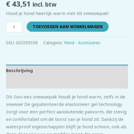
€
43,51
incl. btw
Houd je hond heerlijk warm met dit sneeuwpak!
TOEVOEGEN AAN WINKELWAGEN
SKU:
GOOE055B
Categorie:
Hond - Accessoires
Beschrijving
Beoordelingen (0)
Dit Goo-eez sneeuwpak houdt je hond warm, zelfs in de
sneeuw! De gepatenteerde elastomeer gel technology
zorgt voor een perfect aansluitende pasvorm, die stevig
en comfortabel om de borst van je hond zit. Dankzij de
waterproof eigenschappen blijft je hond schoon, ook als
deze door sneeuw en modder loopt. De nauw