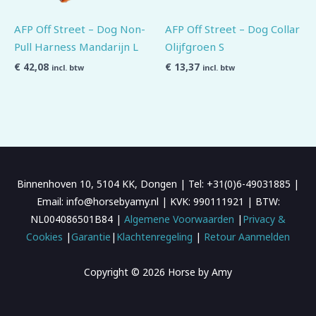
AFP Off Street – Dog Non-
AFP Off Street – Dog Collar
Pull Harness Mandarijn L
Olijfgroen S
€
42,08
€
13,37
incl. btw
incl. btw
Binnenhoven 10, 5104 KK, Dongen | Tel: +31(0)6-49031885 |
Email: info@horsebyamy.nl | KVK: 990111921 | BTW:
NL004086501B84 |
Algemene Voorwaarden
|
Privacy &
Cookies
|
Garantie
|
Klachtenregeling
|
Retour Aanmelden
Copyright © 2026 Horse by Amy