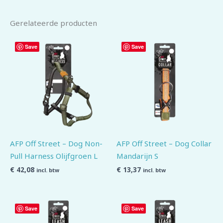
Gerelateerde producten
Save
Save
AFP Off Street – Dog Non-
AFP Off Street – Dog Collar
Pull Harness Olijfgroen L
Mandarijn S
€
42,08
€
13,37
incl. btw
incl. btw
Save
Save