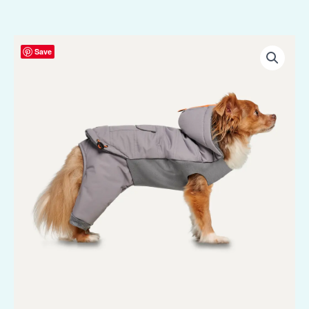
Goo-
Save
eez
Hooded
Full
Body
Snowsuit
XS
Grijs
aantal