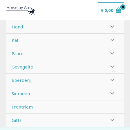
Ga
€
0,00
naar
de
inhoud
Hond
Kat
Paard
Gevogelte
Boerderij
Sieraden
Frontriem
Gifts