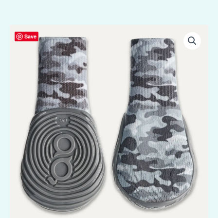
Goo-
Save
eez
Dog
Boots
Ultras
2
Per
Pack
S
Camo/Grijs
aantal