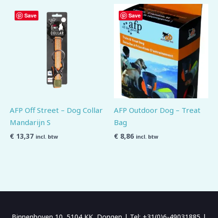
Save
Save
AFP Off Street – Dog Collar
AFP Outdoor Dog – Treat
Mandarijn S
Bag
€
13,37
€
8,86
incl. btw
incl. btw
Binnenhoven 10, 5104 KK, Dongen | Tel: +31(0)6-49031885 |