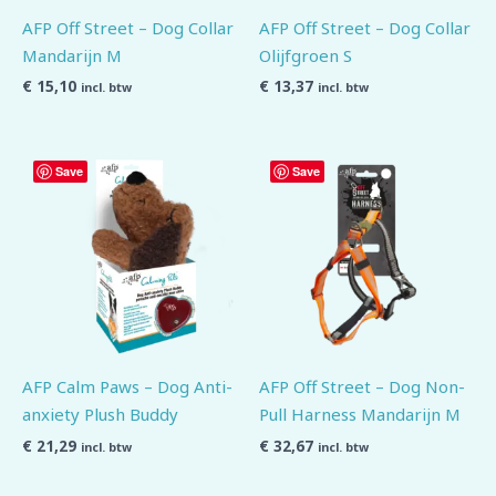
AFP Off Street – Dog Collar
AFP Off Street – Dog Collar
Mandarijn M
Olijfgroen S
€
15,10
€
13,37
incl. btw
incl. btw
Save
Save
AFP Calm Paws – Dog Anti-
AFP Off Street – Dog Non-
anxiety Plush Buddy
Pull Harness Mandarijn M
€
21,29
€
32,67
incl. btw
incl. btw