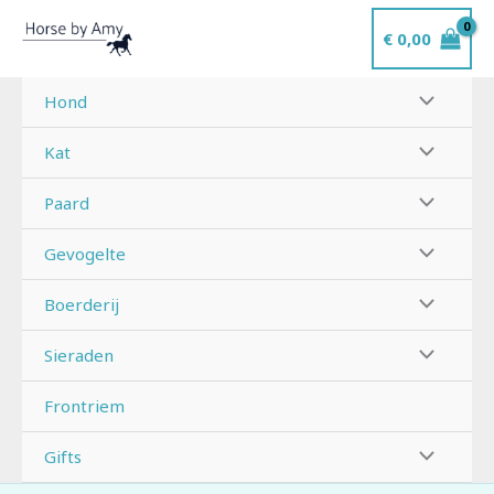
Ga
€
0,00
naar
de
inhoud
Hond
Kat
Paard
Gevogelte
Boerderij
Sieraden
Frontriem
Gifts