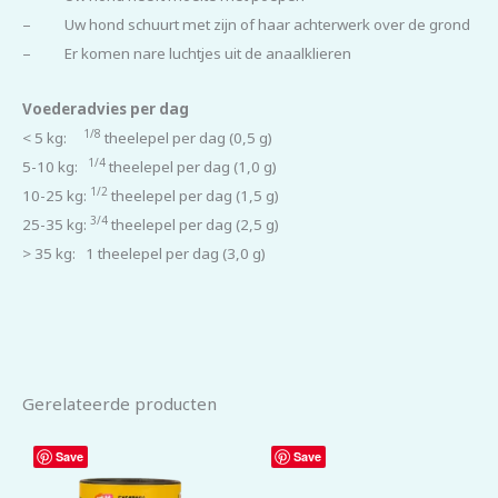
– Uw hond schuurt met zijn of haar achterwerk over de grond
– Er komen nare luchtjes uit de anaalklieren
Voederadvies per dag
1/8
< 5 kg:
theelepel per dag (0,5 g)
1/4
5-10 kg:
theelepel per dag (1,0 g)
1/2
10-25 kg:
theelepel per dag (1,5 g)
3/4
25-35 kg:
theelepel per dag (2,5 g)
> 35 kg: 1 theelepel per dag (3,0 g)
Gerelateerde producten
Save
Save