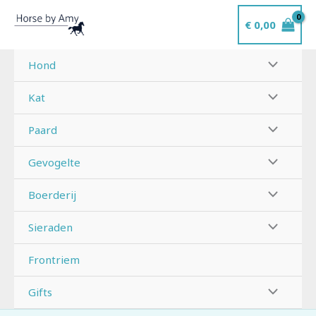
Ga
€
0,00
naar
de
inhoud
Hond
Kat
Paard
Gevogelte
Boerderij
Sieraden
Frontriem
Gifts