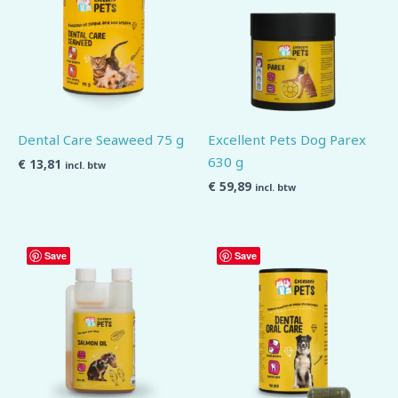
Dental Care Seaweed 75 g
Excellent Pets Dog Parex
630 g
€
13,81
incl. btw
€
59,89
incl. btw
Save
Save