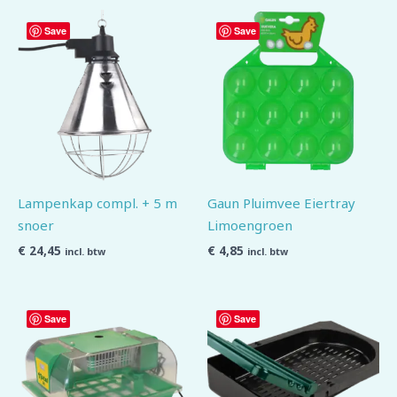
Save
Save
Lampenkap compl. + 5 m
Gaun Pluimvee Eiertray
snoer
Limoengroen
€
24,45
€
4,85
incl. btw
incl. btw
Save
Save