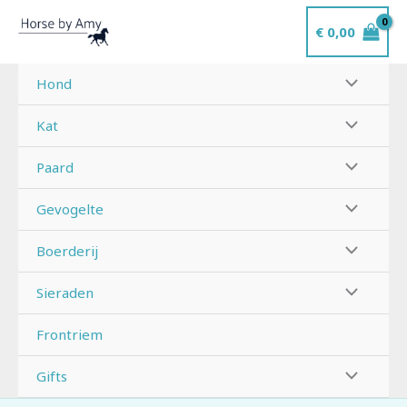
Ga
€
0,00
naar
de
inhoud
Hond
Kat
Paard
Gevogelte
Boerderij
Sieraden
Frontriem
Gifts