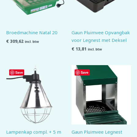
Broedmachine Natal 20
Gaun Pluimvee Opvangbak
voor Legnest met Deksel
€
309,62
incl. btw
€
13,81
incl. btw
Save
Save
Lampenkap compl. + 5 m
Gaun Pluimvee Legnest