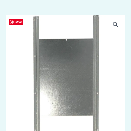
Gaun
Save
Pluimvee
Schuifdeur
Metaal
aantal