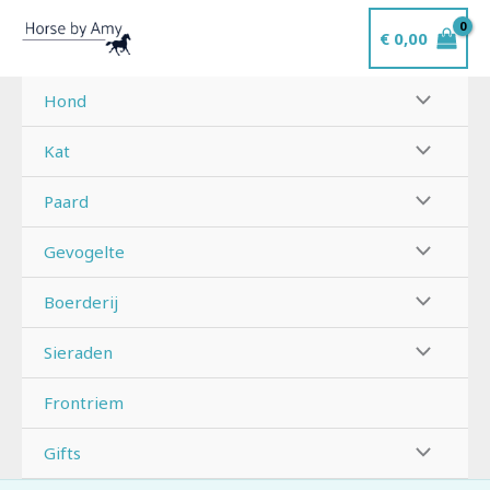
Ga
€
0,00
naar
de
inhoud
Hond
Kat
Paard
Gevogelte
Boerderij
Sieraden
Frontriem
Gifts