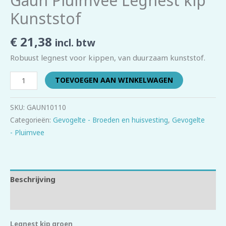
Gaun Pluimvee Legnest kip
Kunststof
€
21,38
incl. btw
Robuust legnest voor kippen, van duurzaam kunststof.
TOEVOEGEN AAN WINKELWAGEN
SKU:
GAUN10110
Categorieën:
Gevogelte - Broeden en huisvesting
,
Gevogelte
- Pluimvee
Beschrijving
Beoordelingen (0)
Legnest kip groen