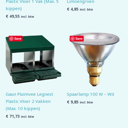
Plastic Vloer 1 Vak (Max. 5
Limoengroen
kippen)
€
4,85
incl. btw
€
49,55
incl. btw
Save
Save
Gaun Pluimvee Legnest
Spaarlamp 100 W – Wit
Plastic Vloer 2 Vakken
€
9,85
incl. btw
(Max. 10 kippen)
€
71,73
incl. btw