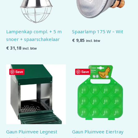
Lampenkap compl. + 5 m
Spaarlamp 175 W – Wit
snoer + spaarschakelaar
€
9,85
incl. btw
€
31,18
incl. btw
Save
Save
Gaun Pluimvee Legnest
Gaun Pluimvee Eiertray