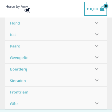
Ga
€
0,00
naar
de
inhoud
Hond
Kat
Paard
Gevogelte
Boerderij
Sieraden
Frontriem
Gifts