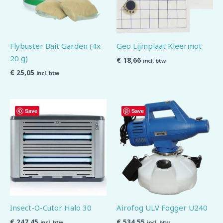
Flybuster Bait Garden (4x
Geo Lijmplaat Kleermot
20 g)
€
18,66
incl. btw
€
25,05
incl. btw
Save
Save
Insect-O-Cutor Halo 30
Airofog ULV Fogger U240
€
247,45
€
534,55
incl. btw
incl. btw