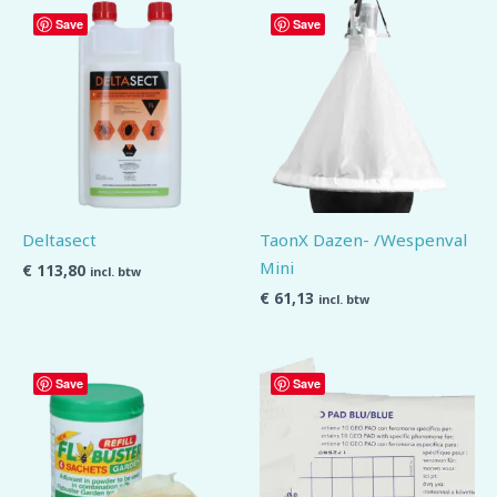
Save
Save
Deltasect
TaonX Dazen- /Wespenval
Mini
€
113,80
incl. btw
€
61,13
incl. btw
Save
Save