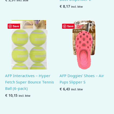
€
3,91
incl. btw
€
8,17
incl. btw
Save
Save
AFP Interactives – Hyper
AFP Doggies’ Shoes – Air
Fetch Super Bounce Tennis
Pups Slipper S
Ball (6-pack)
€
6,43
incl. btw
€
10,15
incl. btw