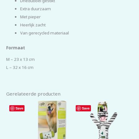
Driedubbel gestikt
Extra duurzaam
Met pieper
Heerlijk zacht
Van gerecycled materiaal
Formaat
M – 23 x 13 cm
L – 32 x 16 cm
Gerelateerde producten
Save
Save