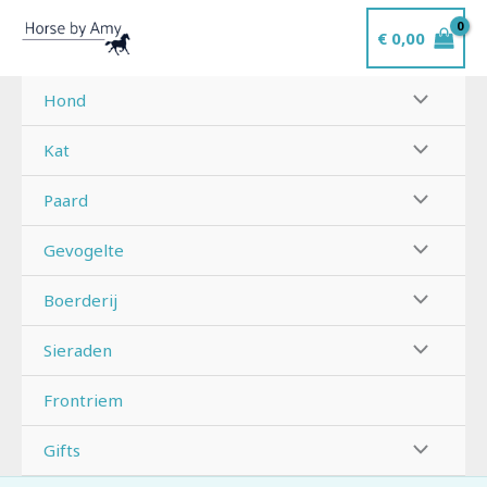
Ga
€
0,00
naar
de
inhoud
Hond
Kat
Paard
Gevogelte
Boerderij
Sieraden
Frontriem
Gifts