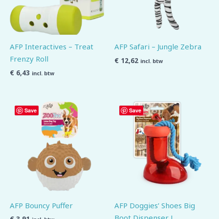
AFP Interactives – Treat
AFP Safari – Jungle Zebra
Frenzy Roll
€
12,62
incl. btw
€
6,43
incl. btw
Save
Save
AFP Bouncy Puffer
AFP Doggies’ Shoes Big
Boot Dispenser L