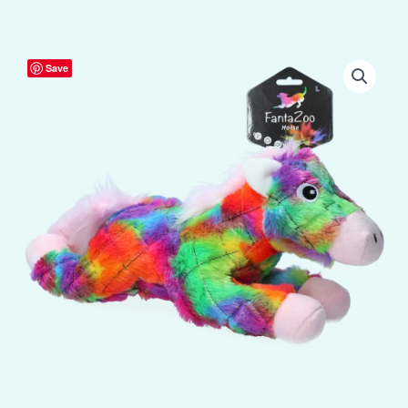
FantaZoo
Save
Horse
-
L
aantal