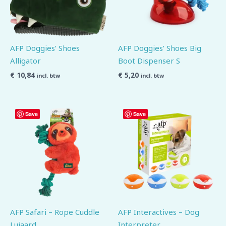
AFP Doggies’ Shoes
AFP Doggies’ Shoes Big
Alligator
Boot Dispenser S
€
10,84
€
5,20
incl. btw
incl. btw
Save
Save
AFP Safari – Rope Cuddle
AFP Interactives – Dog
Luiaard
Interpreter