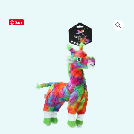
FantaZoo
Save
Giraffe
-
L
aantal