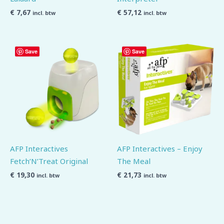
€
7,67
€
57,12
incl. btw
incl. btw
Save
Save
AFP Interactives
AFP Interactives – Enjoy
Fetch’N’Treat Original
The Meal
€
19,30
€
21,73
incl. btw
incl. btw