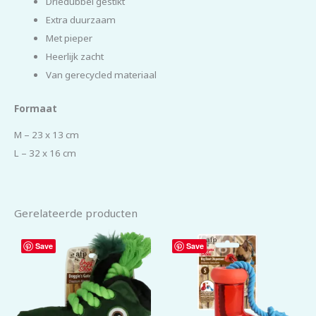
Driedubbel gestikt
Extra duurzaam
Met pieper
Heerlijk zacht
Van gerecycled materiaal
Formaat
M – 23 x 13 cm
L – 32 x 16 cm
Gerelateerde producten
Save
Save