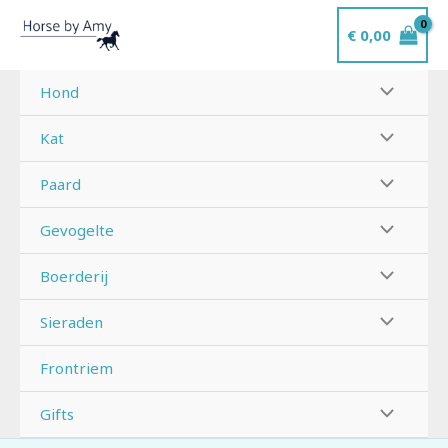
Ga
€
0,00
naar
de
inhoud
Hond
Kat
Paard
Gevogelte
Boerderij
Sieraden
Frontriem
Gifts