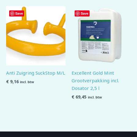
Save
Save
Anti Zuigring SuckStop M/L
Excellent Gold Mint
Grootverpakking incl.
€
9,16
incl. btw
Dosator 2,5 l
€
69,45
incl. btw