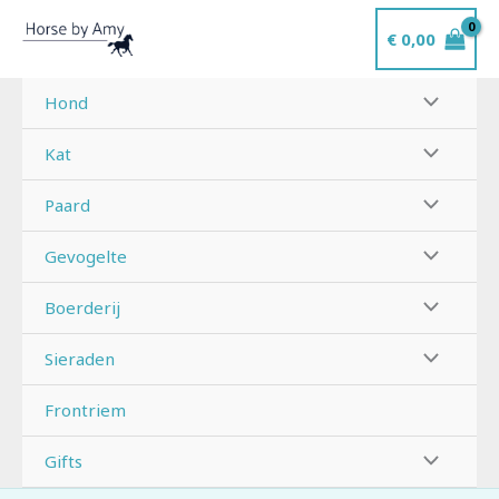
Ga
€
0,00
naar
de
inhoud
Hond
Kat
Paard
Gevogelte
Boerderij
Sieraden
Frontriem
Gifts