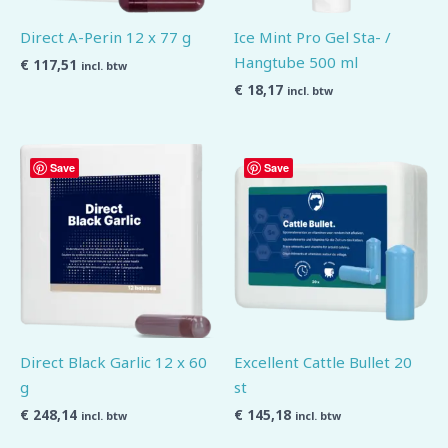
Direct A-Perin 12 x 77 g
Ice Mint Pro Gel Sta- /
Hangtube 500 ml
€
117,51
incl. btw
€
18,17
incl. btw
Save
Save
Direct Black Garlic 12 x 60
Excellent Cattle Bullet 20
g
st
€
248,14
€
145,18
incl. btw
incl. btw