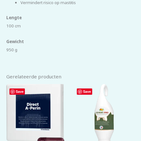
Vermindert risico op mastitis
Lengte
100 cm
Gewicht
950 g
Gerelateerde producten
Save
Save