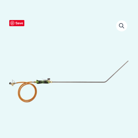
Express
Save
Terra
Curved
Set
aantal