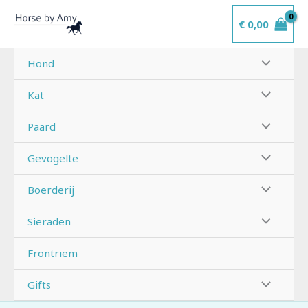
Ga
€
0,00
naar
de
inhoud
Hond
Kat
Paard
Gevogelte
Boerderij
Sieraden
Frontriem
Gifts