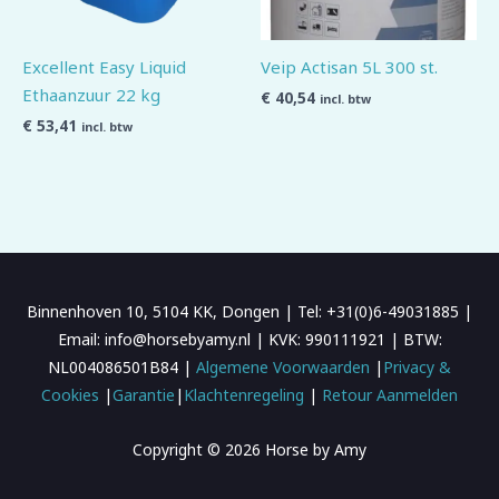
Excellent Easy Liquid
Veip Actisan 5L 300 st.
Ethaanzuur 22 kg
€
40,54
incl. btw
€
53,41
incl. btw
Binnenhoven 10, 5104 KK, Dongen | Tel: +31(0)6-49031885 |
Email: info@horsebyamy.nl | KVK: 990111921 | BTW:
NL004086501B84 |
Algemene Voorwaarden
|
Privacy &
Cookies
|
Garantie
|
Klachtenregeling
|
Retour Aanmelden
Copyright © 2026 Horse by Amy