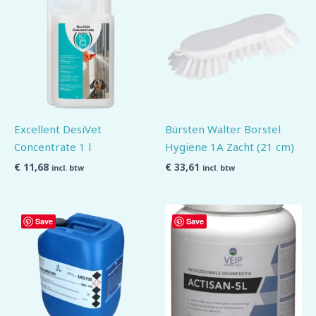
Excellent DesiVet
Bürsten Walter Borstel
Concentrate 1 l
Hygiene 1A Zacht (21 cm)
€
11,68
€
33,61
incl. btw
incl. btw
Save
Save