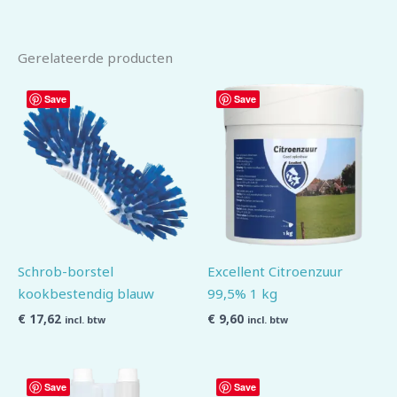
Gerelateerde producten
Save
Save
Schrob-borstel
Excellent Citroenzuur
kookbestendig blauw
99,5% 1 kg
€
17,62
€
9,60
incl. btw
incl. btw
Save
Save