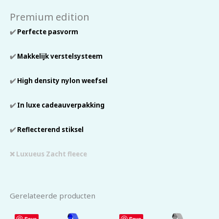
Premium edition
✔️
Perfecte pasvorm
✔️
Makkelijk verstelsysteem
✔️
High density nylon weefsel
✔️
In luxe cadeauverpakking
✔️
Reflecterend stiksel
❌ Luxueus Zacht fleece
Gerelateerde producten
Save
Save