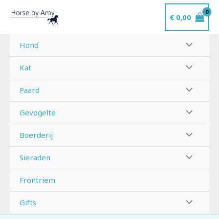
Ga
€
0,00
naar
de
inhoud
Hond
Kat
Paard
Gevogelte
Boerderij
Sieraden
Frontriem
Gifts