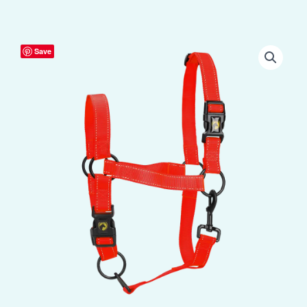
Excellent
Save
Premium
Halster
Rood
S
aantal