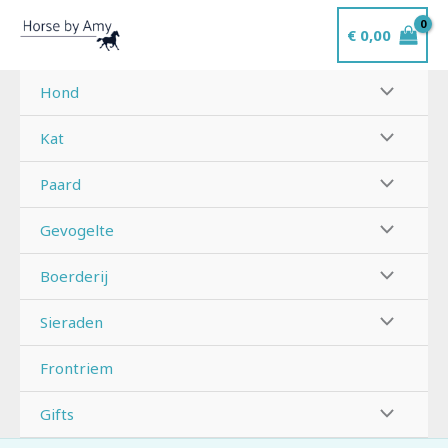
Ga
€
0,00
naar
de
inhoud
Hond
Kat
Paard
Gevogelte
Boerderij
Sieraden
Frontriem
Gifts