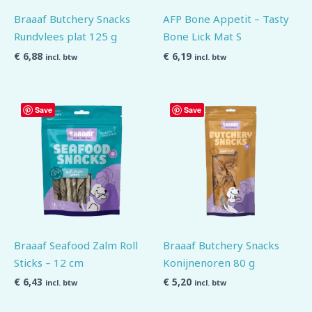
Braaaf Butchery Snacks
AFP Bone Appetit – Tasty
Rundvlees plat 125 g
Bone Lick Mat S
€
6,88
€
6,19
incl. btw
incl. btw
Save
Save
Braaaf Seafood Zalm Roll
Braaaf Butchery Snacks
Sticks – 12 cm
Konijnenoren 80 g
€
6,43
€
5,20
incl. btw
incl. btw