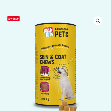
Excellent
Save
Pets
Skin
&
Coat
Soft
Chews
120
Treats
aantal