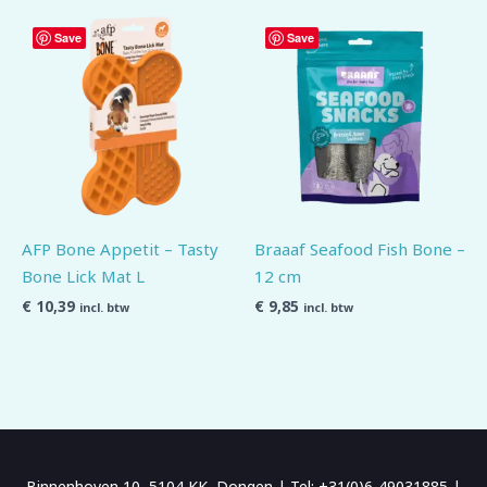
Save
Save
AFP Bone Appetit – Tasty
Braaaf Seafood Fish Bone –
Bone Lick Mat L
12 cm
€
10,39
€
9,85
incl. btw
incl. btw
Binnenhoven 10, 5104 KK, Dongen | Tel: +31(0)6-49031885 |