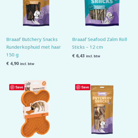
Braaaf Butchery Snacks
Braaaf Seafood Zalm Roll
Runderkophuid met haar
Sticks – 12 cm
150 g
€
6,43
incl. btw
€
4,90
incl. btw
Save
Save