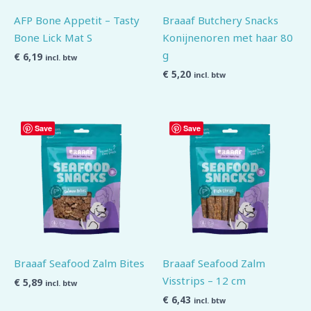
AFP Bone Appetit – Tasty
Braaaf Butchery Snacks
Bone Lick Mat S
Konijnenoren met haar 80
g
€
6,19
incl. btw
€
5,20
incl. btw
Save
Save
Braaaf Seafood Zalm Bites
Braaaf Seafood Zalm
Visstrips – 12 cm
€
5,89
incl. btw
€
6,43
incl. btw