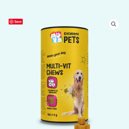
Excellent
Save
Pets
Multi-
Vit
Soft
Chews
120
Treats
aantal