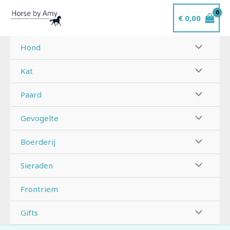
Ga
€
0,00
naar
de
inhoud
Hond
Kat
Paard
Gevogelte
Boerderij
Sieraden
Frontriem
Gifts