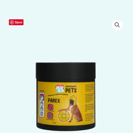
Excellent
Save
Pets
Dog
Parex
630
g
aantal