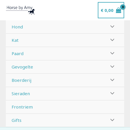
Ga
€
0,00
naar
de
inhoud
Hond
Kat
Paard
Gevogelte
Boerderij
Sieraden
Frontriem
Gifts