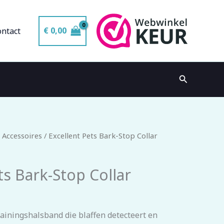
€
0,00
ontact
Zoeken
 Accessoires
/ Excellent Pets Bark-Stop Collar
ts Bark-Stop Collar
rainingshalsband die blaffen detecteert en