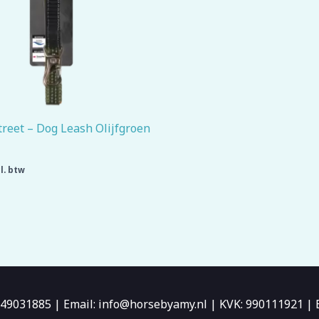
treet – Dog Leash Olijfgroen
l. btw
6-49031885 | Email: info@horsebyamy.nl | KVK: 990111921