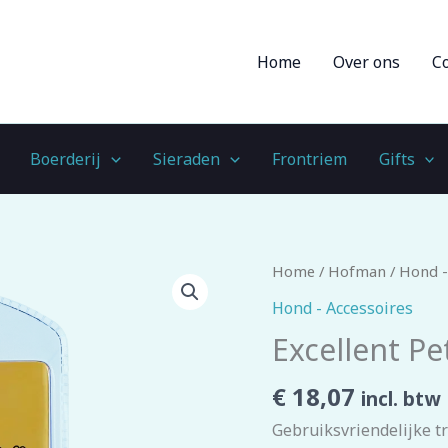
Home
Over ons
C
Boerderij
Sieraden
Frontriem
Gifts
Excellent
Home
/
Hofman
/
Hond -
Pets
Hond - Accessoires
Bark-
Excellent Pe
Stop
Collar
€
18,07
incl. btw
aantal
Gebruiksvriendelijke t