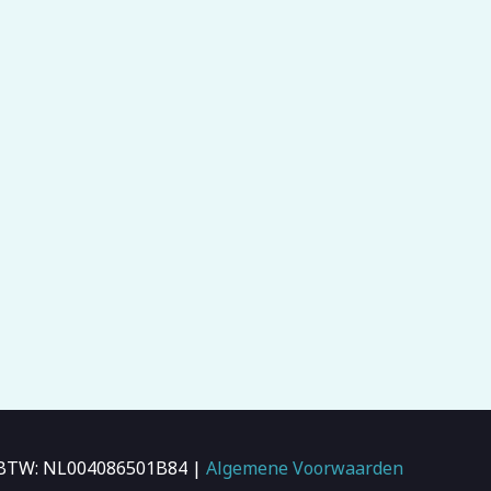
 | BTW: NL004086501B84 |
Algemene Voorwaarden