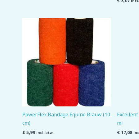
€
3,07
incl
PowerFlex Bandage Equine Blauw (10
Excellent
cm)
ml
€
5,99
€
17,08
incl. btw
inc