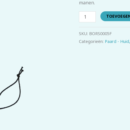
manen.
TOEVOEGE
SKU:
BORS0005F
Categorieën:
Paard - Huid