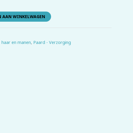
N AAN WINKELWAGEN
, haar en manen
,
Paard - Verzorging