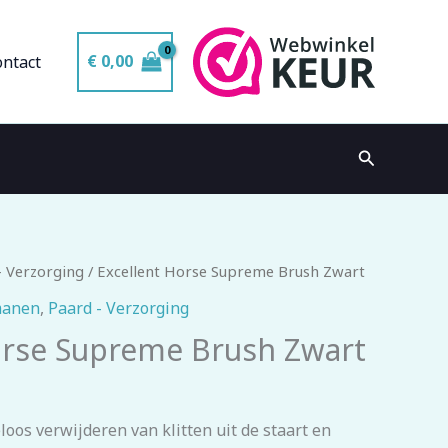
€
0,00
ontact
Zoeken
- Verzorging
/ Excellent Horse Supreme Brush Zwart
manen
,
Paard - Verzorging
orse Supreme Brush Zwart
loos verwijderen van klitten uit de staart en