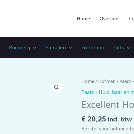
Home
Over ons
C
Boerderij
Sieraden
Frontriem
Gifts
Excellent
Home
/
Hofman
/
Paard 
Horse
Paard - Huid, haar en 
Supreme
Excellent H
Brush
Zwart
€
20,25
incl. btw
aantal
Borstel voor het moeite