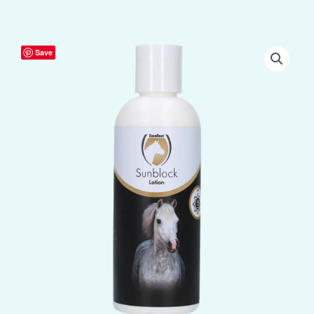
Excellent
Save
Horse
Sunblock
Lotion
SPF
15
200
ml
aantal