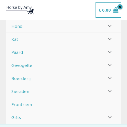
Ga
€
0,00
naar
de
inhoud
Hond
Kat
Paard
Gevogelte
Boerderij
Sieraden
Frontriem
Gifts