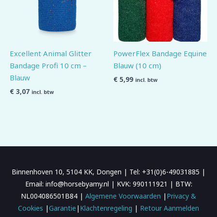
Excellent Animal Glitter
PowerFlex Bandage Equine
Bandage Profi 10 cm –
Blauw (10 cm)
Blauw
€
5,99
incl. btw
€
3,07
incl. btw
Binnenhoven 10, 5104 KK, Dongen | Tel: +31(0)6-49031885 |
Email: info@horsebyamy.nl | KVK: 990111921 | BTW:
NL004086501B84 |
Algemene Voorwaarden
|
Privacy &
Cookies
|
Garantie
|
Klachtenregeling
|
Retour Aanmelden