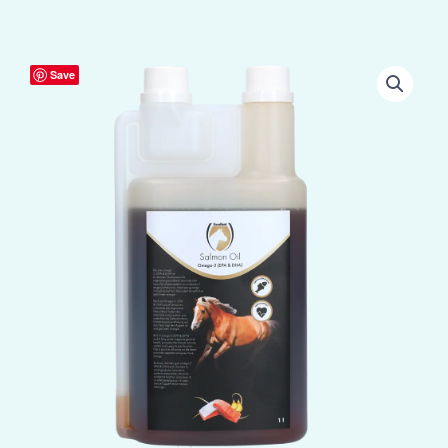
Excellent
Save
Horse
Salmon
Oil
1
l
aantal