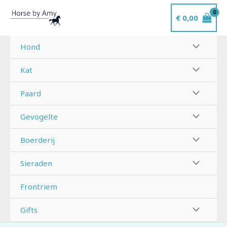
Ga
€
0,00
naar
de
inhoud
Hond
Kat
Paard
Gevogelte
Boerderij
Sieraden
Frontriem
Gifts