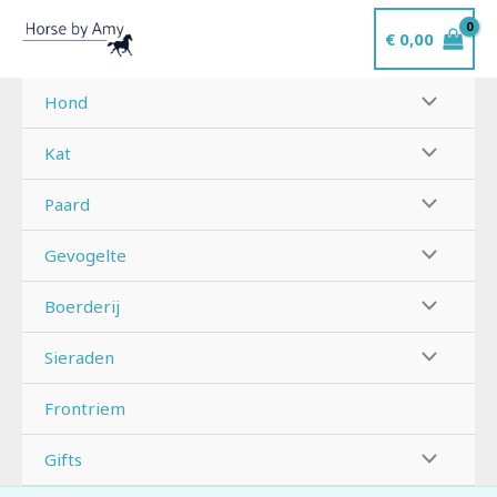
Ga
€
0,00
naar
de
inhoud
Hond
Kat
Paard
Gevogelte
Boerderij
Sieraden
Frontriem
Gifts