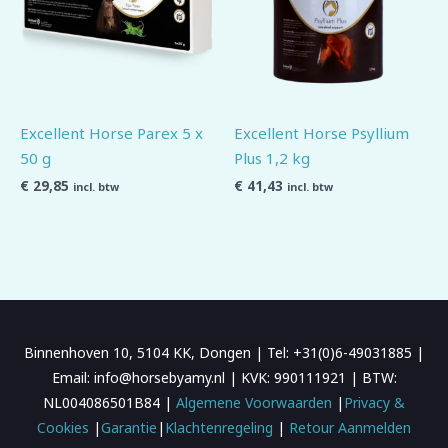
Excellent Horse Parex 5 x
Excellent Horse Psyllium
50 g
Plus 1,2 kg
€
29,85
€
41,43
incl. btw
incl. btw
Binnenhoven 10, 5104 KK, Dongen | Tel: +31(0)6-49031885 |
Email: info@horsebyamy.nl | KVK: 990111921 | BTW:
NL004086501B84 |
Algemene Voorwaarden
|
Privacy &
Cookies
|
Garantie
|
Klachtenregeling
|
Retour Aanmelden