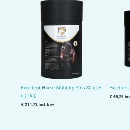
Excellent Horse Mobility Plus 80 x 25
Excellent
g (2 kg)
€
69,25
inc
€
214,78
incl. btw