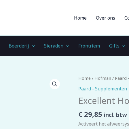
Home
Over ons
C
Boerderij
Sieraden
Frontriem
Gifts
Excellent
Home
/
Hofman
/
Paard 
Horse
Paard - Supplementen
Parex
Excellent Ho
5
x
€
29,85
incl. btw
50
Activeert het afweersy
g