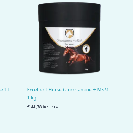
e 1 l
Excellent Horse Glucosamine + MSM
1 kg
€
41,78
incl. btw