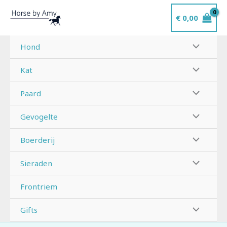
Ga
€
0,00
naar
de
inhoud
Hond
Kat
Paard
Gevogelte
Boerderij
Sieraden
Frontriem
Gifts