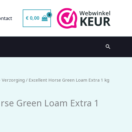
€
0,00
ontact
Zoeken
- Verzorging
/ Excellent Horse Green Loam Extra 1 kg
orse Green Loam Extra 1