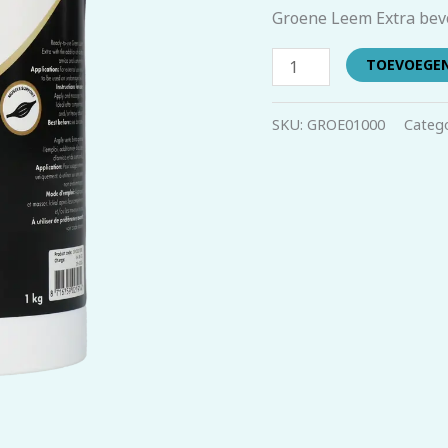
aantal
Groene Leem Extra bevo
TOEVOEGE
SKU:
GROE01000
Catego