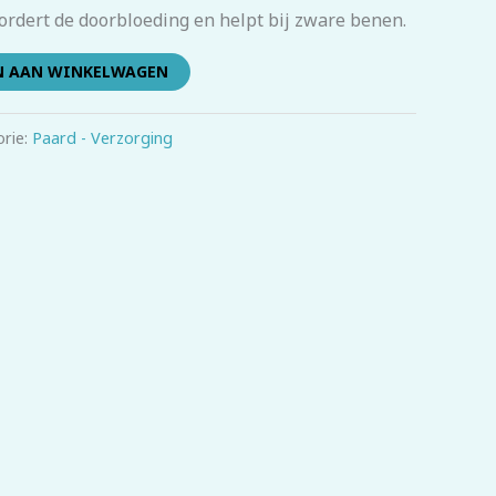
rdert de doorbloeding en helpt bij zware benen.
N AAN WINKELWAGEN
rie:
Paard - Verzorging