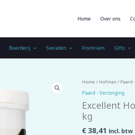
Home
Over ons
C
Boerderij
Sieraden
Frontriem
Gifts
Excellent
Home
/
Hofman
/
Paard 
Horse
Paard - Verzorging
Green
Excellent H
Loam
kg
Extra
1
€
38,41
incl. btw
kg