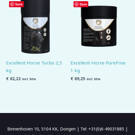
Save
Save
Excellent Horse Turbo 2,5
Excellent Horse PureFree
kg
1 kg
€
62,22
€
69,25
incl. btw
incl. btw
Binnenhoven 10, 5104 KK, Dongen | Tel: +31(0)6-49031885 |