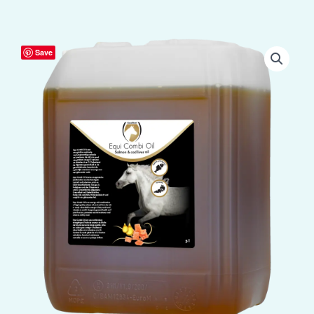
Excellent
Save
Horse
Combi
Oil
5
l
aantal