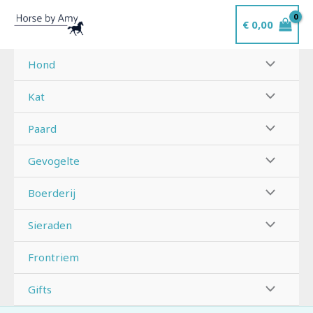
Ga
€
0,00
naar
de
inhoud
Hond
Kat
Paard
Gevogelte
Boerderij
Sieraden
Frontriem
Gifts