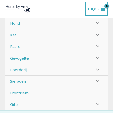
Ga
€
0,00
naar
de
inhoud
Hond
Kat
Paard
Gevogelte
Boerderij
Sieraden
Frontriem
Gifts