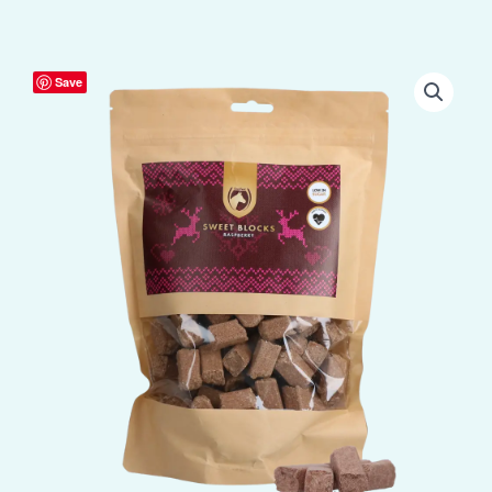
Excellent
Save
Horse
Christmas
Sweet
Blocks
Framboos
aantal