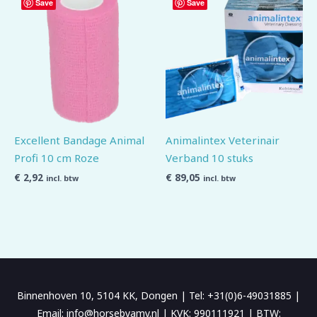
Save
Save
Excellent Bandage Animal
Animalintex Veterinair
Profi 10 cm Roze
Verband 10 stuks
€
2,92
€
89,05
incl. btw
incl. btw
Binnenhoven 10, 5104 KK, Dongen | Tel: +31(0)6-49031885 |
Email: info@horsebyamy.nl | KVK: 990111921 | BTW: