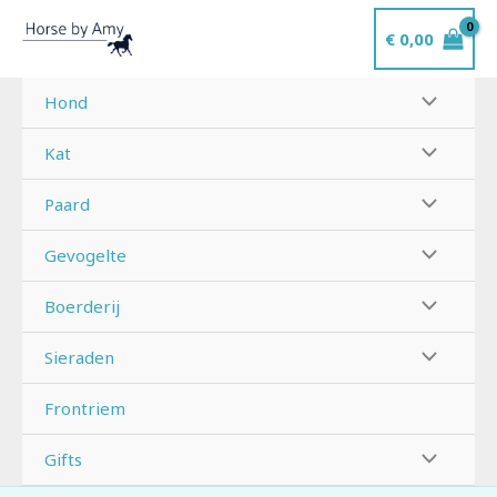
Ga
€
0,00
naar
de
inhoud
Hond
Kat
Paard
Gevogelte
Boerderij
Sieraden
Frontriem
Gifts