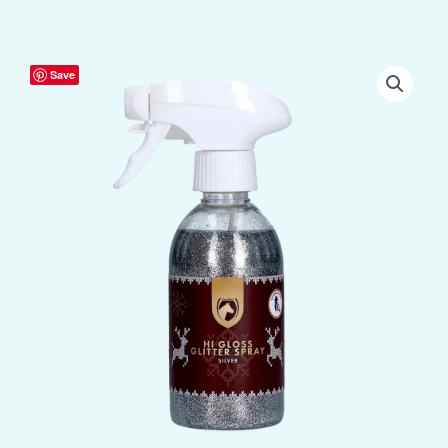
Excellent
Save
Horse
Christmas
Hi
Gloss
Glitter
Spray
Zilver
250
ml
aantal