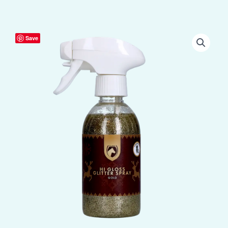
Excellent
Save
Horse
Christmas
Hi
Gloss
Glitter
Spray
Goud
250
ml
aantal