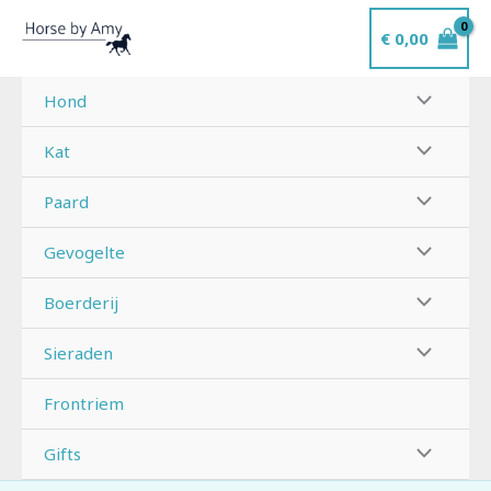
Ga
€
0,00
naar
de
inhoud
Hond
Kat
Paard
Gevogelte
Boerderij
Sieraden
Frontriem
Gifts