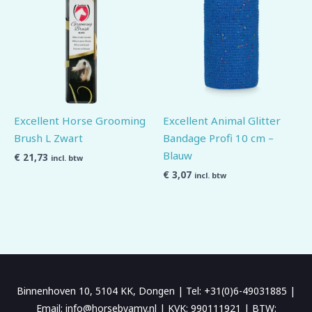
Excellent Horse Grooming
Excellent Animal Glitter
Brush L Zwart
Bandage Profi 10 cm –
Blauw
€
21,73
incl. btw
€
3,07
incl. btw
Binnenhoven 10, 5104 KK, Dongen | Tel: +31(0)6-49031885 |
Email: info@horsebyamy.nl | KVK: 990111921 | BTW: