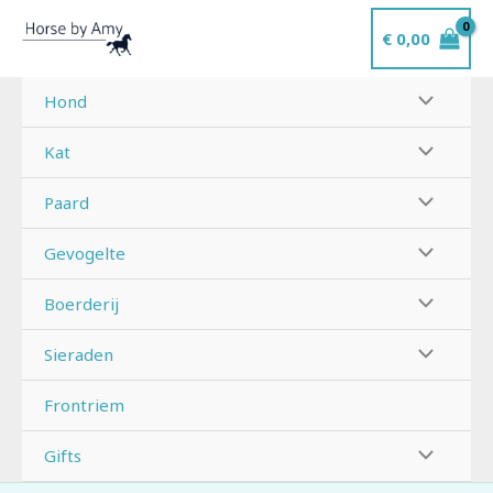
Ga
€
0,00
naar
de
inhoud
Hond
Kat
Paard
Gevogelte
Boerderij
Sieraden
Frontriem
Gifts