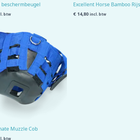
 beschermbeugel
Excellent Horse Bamboo Ri
€
14,80
l. btw
incl. btw
mate Muzzle Cob
l. btw