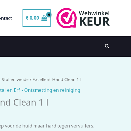
€
0,00
ontact
Zoeken
 Stal en weide
/ Excellent Hand Clean 1 l
tal en Erf - Ontsmetting en reiniging
nd Clean 1 l
p voor de huid maar hard tegen vervuilers.