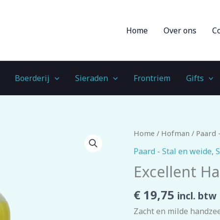
Home
Over ons
C
Boerderij
Sieraden
Frontriem
Gifts
Excellent
Home
/
Hofman
/
Paard -
Hand
Paard - Stal en weide
,
S
Clean
Excellent Ha
1
l
€
19,75
incl. btw
aantal
Zacht en milde handzee