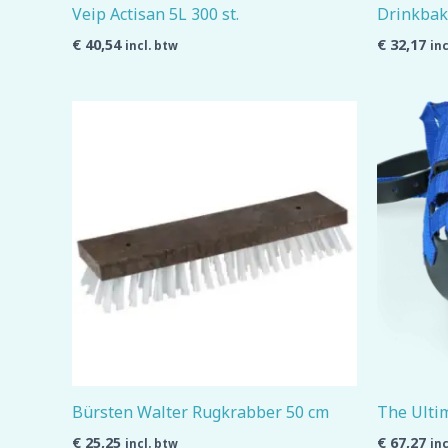
Veip Actisan 5L 300 st.
Drinkbak
€
40,54
€
32,17
incl. btw
inc
Bürsten Walter Rugkrabber 50 cm
The Ulti
€
25,25
€
67,27
incl. btw
inc