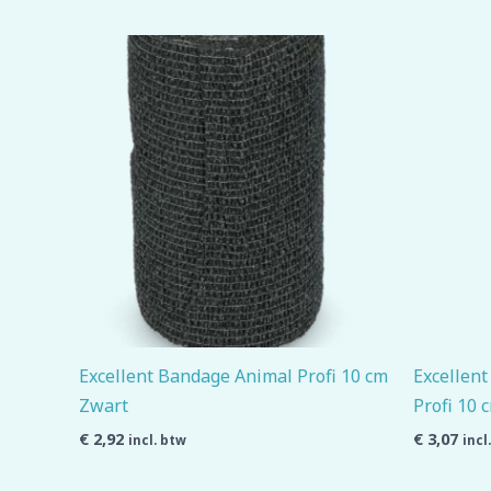
Excellent Bandage Animal Profi 10 cm
Excellent
Zwart
Profi 10 
€
2,92
€
3,07
incl. btw
incl