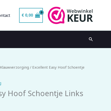
€
0,00
ontact
Zoeken
 Klauwverzorging
/ Excellent Easy Hoof Schoentje
g
sy Hoof Schoentje Links