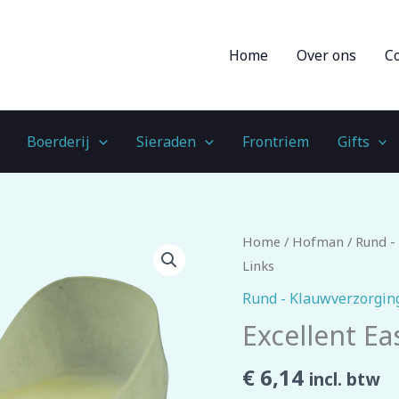
Home
Over ons
C
Boerderij
Sieraden
Frontriem
Gifts
Excellent
Home
/
Hofman
/
Rund -
Easy
Links
Hoof
Rund - Klauwverzorgin
Schoentje
Excellent Ea
Links
aantal
€
6,14
incl. btw