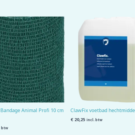
 Bandage Animal Profi 10 cm
ClawFix voetbad hechtmiddel
€
20,25
incl. btw
. btw