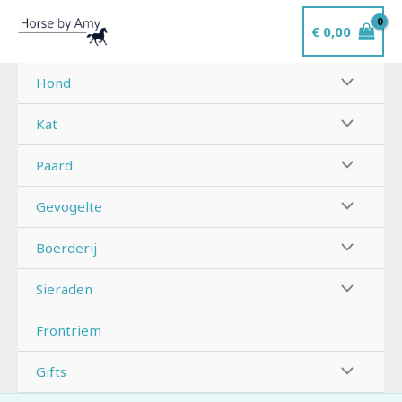
Ga
€
0,00
naar
de
inhoud
Hond
Kat
Paard
Gevogelte
Boerderij
Sieraden
Frontriem
Gifts