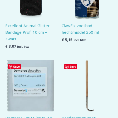
Excellent Animal Glitter
ClawFix voetbad
Bandage Profi 10 cm –
hechtmiddel 250 ml
Zwart
€
5,15
incl. btw
€
3,07
incl. btw
Save
Save
Demotec Easy Bloc 500 g
Bandagemes voor