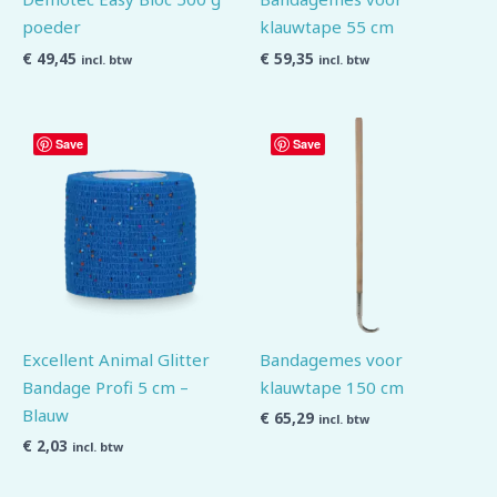
poeder
klauwtape 55 cm
€
49,45
€
59,35
incl. btw
incl. btw
Save
Save
Excellent Animal Glitter
Bandagemes voor
Bandage Profi 5 cm –
klauwtape 150 cm
Blauw
€
65,29
incl. btw
€
2,03
incl. btw