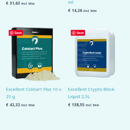
ml
€
31,63
incl. btw
€
14,26
incl. btw
Save
Save
Excellent Colstart Plus 10 x
Excellent Crypto Block
25 g
Liquid 2,5L
€
42,32
€
138,55
incl. btw
incl. btw