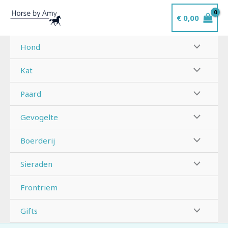
Ga
€
0,00
naar
de
inhoud
Hond
Kat
Paard
Gevogelte
Boerderij
Sieraden
Frontriem
Gifts