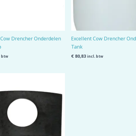
t Cow Drencher Onderdelen
Excellent Cow Drencher On
p
Tank
€
80,83
. btw
incl. btw