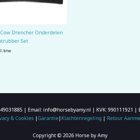
t Cow Drencher Onderdelen
atrubber Set
l. btw
6-49031885 | Email: info@horsebyamy.nl | KVK: 990111921
vacy & Cookies
|
Garantie
|
Klachtenregeling
|
Retour Aanme
Copyright © 2026 Horse by Amy