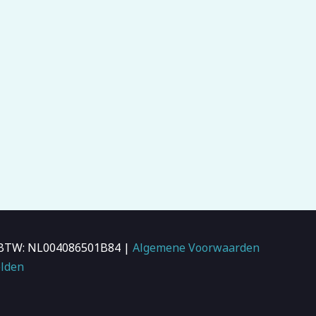
 | BTW: NL004086501B84 |
Algemene Voorwaarden
lden