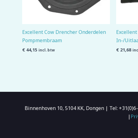
Excellent Cow Drencher Onderdelen
Excellen
Pompmembraam
In-/Uitla
€
44,15
€
21,68
incl. btw
inc
Binnenhoven 10, 5104 KK, Dongen | Tel: +31(0)
|
Pri