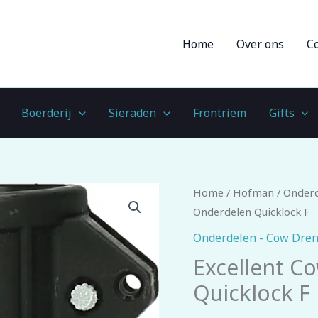
Home
Over ons
C
Boerderij
Sieraden
Frontriem
Gifts
Excellent
Home
/
Hofman
/
Onderd
Cow
Onderdelen Quicklock F
Drencher
Onderdelen - Cow Dre
Onderdelen
Excellent C
Quicklock
Quicklock F
F
aantal