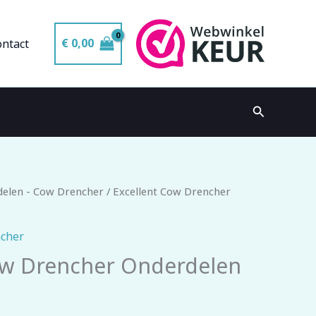
€
0,00
ontact
Zoeken
elen - Cow Drencher
/ Excellent Cow Drencher
ncher
ow Drencher Onderdelen