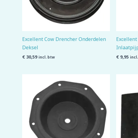
Excellent Cow Drencher Onderdelen
Excellen
Deksel
Inlaatpij
€
30,59
€
9,95
incl. btw
incl