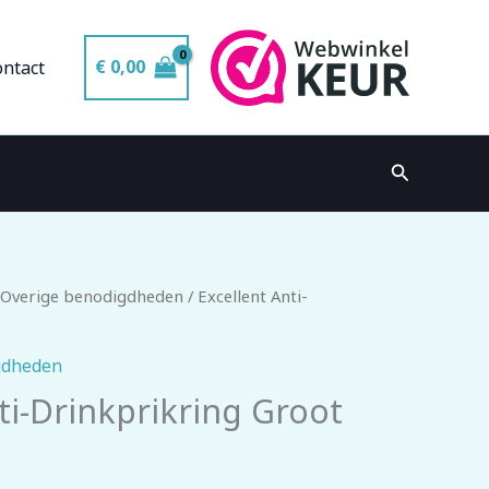
€
0,00
ontact
Zoeken
 Overige benodigdheden
/ Excellent Anti-
gdheden
ti-Drinkprikring Groot