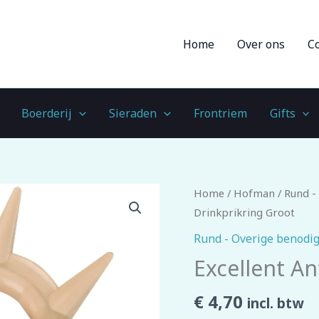
Home
Over ons
C
Boerderij
Sieraden
Frontriem
Gifts
Excellent
Home
/
Hofman
/
Rund -
Anti-
Drinkprikring Groot
Drinkprikring
Rund - Overige benodi
Groot
Excellent An
aantal
€
4,70
incl. btw