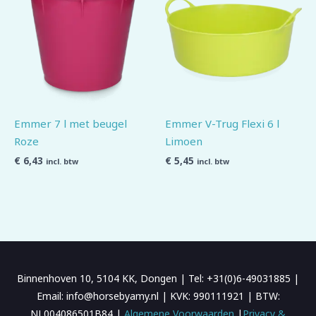
Emmer 7 l met beugel
Emmer V-Trug Flexi 6 l
Roze
Limoen
€
6,43
€
5,45
incl. btw
incl. btw
Binnenhoven 10, 5104 KK, Dongen | Tel: +31(0)6-49031885 |
Email: info@horsebyamy.nl | KVK: 990111921 | BTW:
NL004086501B84 |
Algemene Voorwaarden
|
Privacy &