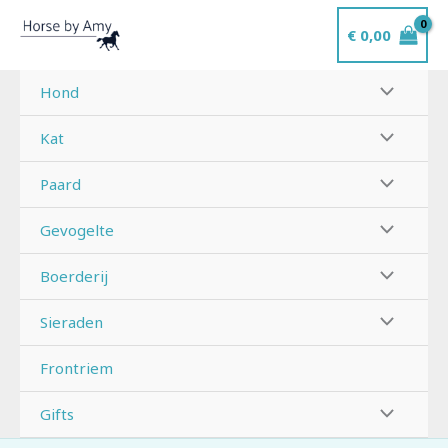
Ga
€
0,00
naar
de
inhoud
Hond
Kat
Paard
Gevogelte
Boerderij
Sieraden
Frontriem
Gifts