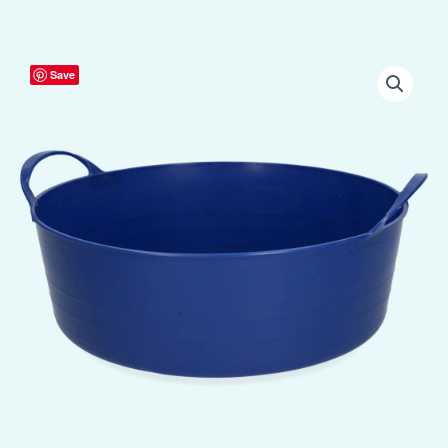
Emmer
Save
V-
Trug
Flexi
6
l
Blauw
aantal