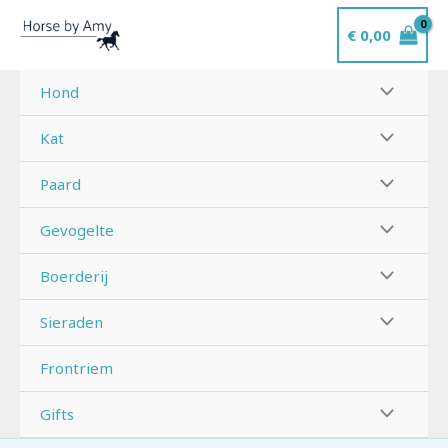
Ga
€
0,00
naar
de
inhoud
Hond
Kat
Paard
Gevogelte
Boerderij
Sieraden
Frontriem
Gifts