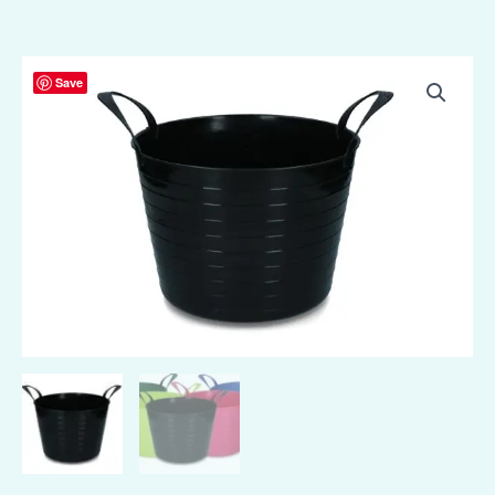
Emmer
Save
V-
Trug
Flexi
14
l
Zwart
aantal