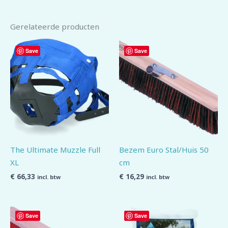
Gerelateerde producten
Save
Save
The Ultimate Muzzle Full
Bezem Euro Stal/Huis 50
XL
cm
€
66,33
€
16,29
incl. btw
incl. btw
Save
Save