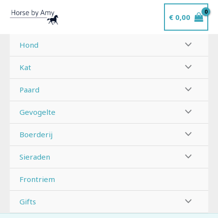
Ga
€
0,00
naar
de
inhoud
Hond
Kat
Paard
Gevogelte
Boerderij
Sieraden
Frontriem
Gifts