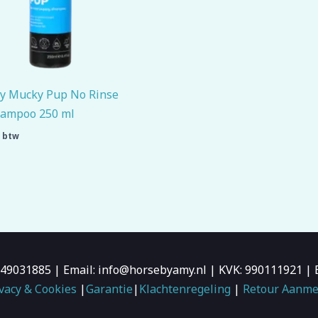
y Mucky Pup No Rinse
ampoo 250 ml
. btw
6-49031885 | Email: info@horsebyamy.nl | KVK: 990111921
vacy & Cookies
|
Garantie
|
Klachtenregeling
|
Retour Aanme