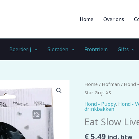
Home
Over ons
C
Boerderij
Sieraden
Frontriem
Gifts
Eat
Home
/
Hofman
/
Hond -
Slow
Star Grijs XS
Live
Hond - Puppy
,
Hond - V
drinkbakken
Longer
Star
Eat Slow Liv
Grijs
XS
€
5,49
incl. btw