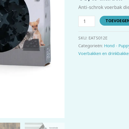
aantal
Anti-schrok voerbak di
TOEVOEGE
SKU:
EATS012E
Categorieën:
Hond - Pupp
Voerbakken en drinkbakke