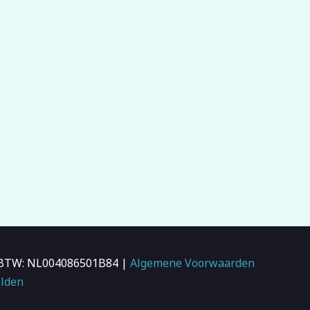
 | BTW: NL004086501B84 |
Algemene Voorwaarden
lden