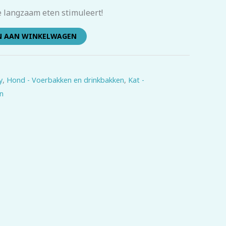
e langzaam eten stimuleert!
N AAN WINKELWAGEN
y
,
Hond - Voerbakken en drinkbakken
,
Kat -
n