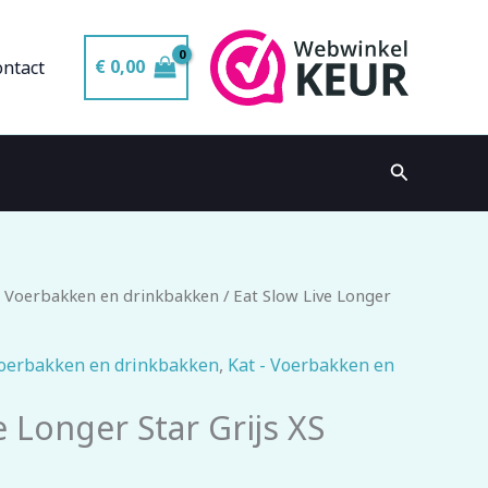
€
0,00
ontact
Zoeken
 Voerbakken en drinkbakken
/ Eat Slow Live Longer
oerbakken en drinkbakken
,
Kat - Voerbakken en
e Longer Star Grijs XS