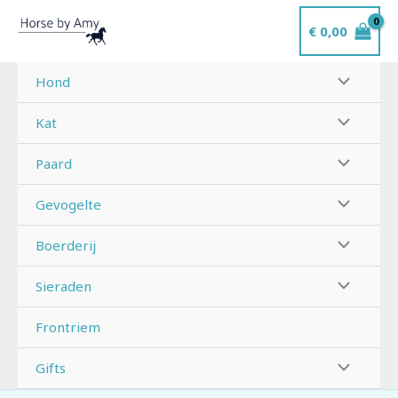
Ga
€
0,00
naar
de
inhoud
Hond
Kat
Paard
Gevogelte
Boerderij
Sieraden
Frontriem
Gifts