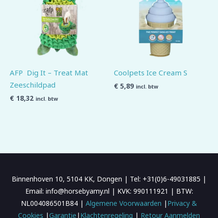
AFP Dig It – Treat Mat
Coolpets Ice Cream S
Zeeschildpad
€
5,89
incl. btw
€
18,32
incl. btw
Binnenhoven 10, 5104 KK, Dongen | Tel: +31(0)6-49031885 |
Email: info@horsebyamy.nl | KVK: 990111921 | BTW:
NL004086501B84 |
Algemene Voorwaarden
|
Privacy &
Cookies
|
Garantie
|
Klachtenregeling
|
Retour Aanmelden