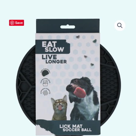
Eat
Save
Slow
Live
Longer
Lick
Mat
Soccer
Ball
Grijs
aantal