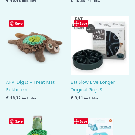
€
46,48
€
10,39
incl. btw
incl. btw
Save
Save
AFP Dig It – Treat Mat
Eat Slow Live Longer
Eekhoorn
Original Grijs S
€
18,32
€
9,11
incl. btw
incl. btw
Save
Save