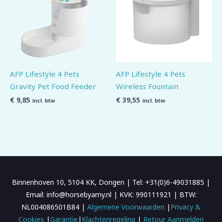
AFP Lifestyle 4 Pets
AFP Lifestyle 4 Pets
Gravity Pet Food Feeder
Wireless Fountain
€
9,85
€
39,55
incl. btw
incl. btw
Binnenhoven 10, 5104 KK, Dongen | Tel: +31(0)6-49031885 |
Email: info@horsebyamy.nl | KVK: 990111921 | BTW:
NL004086501B84 |
Algemene Voorwaarden
|
Privacy &
Cookies
|
Garantie
|
Klachtenregeling
|
Retour Aanmelden