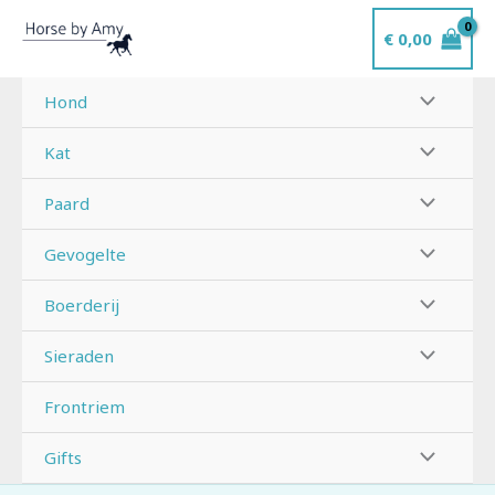
Ga
€
0,00
naar
de
inhoud
Hond
Kat
Paard
Gevogelte
Boerderij
Sieraden
Frontriem
Gifts