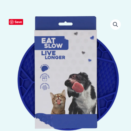
Eat
Save
Slow
Live
Longer
Lick
Mat
Soccer
Ball
Blauw
aantal