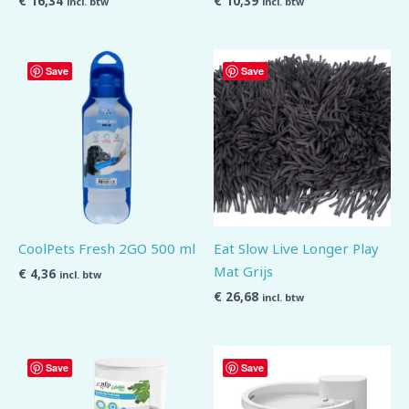
€
16,34
€
10,39
incl. btw
incl. btw
Save
Save
CoolPets Fresh 2GO 500 ml
Eat Slow Live Longer Play
Mat Grijs
€
4,36
incl. btw
€
26,68
incl. btw
Save
Save