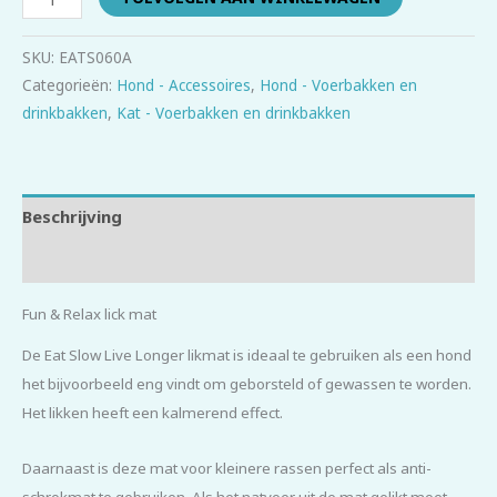
SKU:
EATS060A
Categorieën:
Hond - Accessoires
,
Hond - Voerbakken en
drinkbakken
,
Kat - Voerbakken en drinkbakken
Beschrijving
Beoordelingen (0)
Fun & Relax lick mat
De Eat Slow Live Longer likmat is ideaal te gebruiken als een hond
het bijvoorbeeld eng vindt om geborsteld of gewassen te worden.
Het likken heeft een kalmerend effect.
Daarnaast is deze mat voor kleinere rassen perfect als anti-
schrokmat te gebruiken. Als het natvoer uit de mat gelikt moet