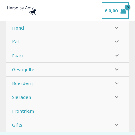
Ga
€
0,00
naar
de
inhoud
Hond
Kat
Paard
Gevogelte
Boerderij
Sieraden
Frontriem
Gifts