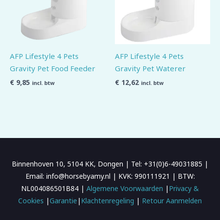
AFP Lifestyle 4 Pets
AFP Lifestyle 4 Pets
Gravity Pet Food Feeder
Gravity Pet Waterer
€
9,85
€
12,62
incl. btw
incl. btw
Binnenhoven 10, 5104 KK, Dongen | Tel: +31(0)6-49031885 |
Email: info@horsebyamy.nl | KVK: 990111921 | BTW:
NL004086501B84 |
Algemene Voorwaarden
|
Privacy &
Cookies
|
Garantie
|
Klachtenregeling
|
Retour Aanmelden