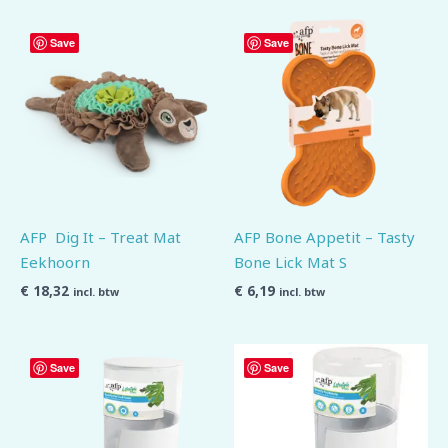
Save
Save
AFP Dig It – Treat Mat
AFP Bone Appetit – Tasty
Eekhoorn
Bone Lick Mat S
€
18,32
€
6,19
incl. btw
incl. btw
Save
Save