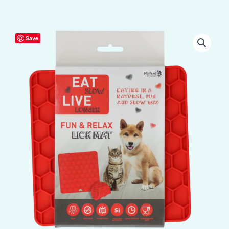
Eat
Save
Slow
Live
Longer
Lick
Mat
Honeycomb
Rood
aantal