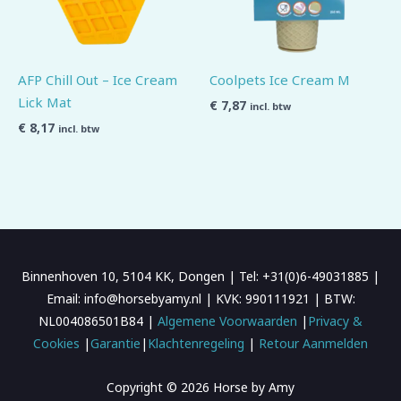
AFP Chill Out – Ice Cream
Coolpets Ice Cream M
Lick Mat
€
7,87
incl. btw
€
8,17
incl. btw
Binnenhoven 10, 5104 KK, Dongen | Tel: +31(0)6-49031885 |
Email: info@horsebyamy.nl | KVK: 990111921 | BTW:
NL004086501B84 |
Algemene Voorwaarden
|
Privacy &
Cookies
|
Garantie
|
Klachtenregeling
|
Retour Aanmelden
Copyright © 2026 Horse by Amy