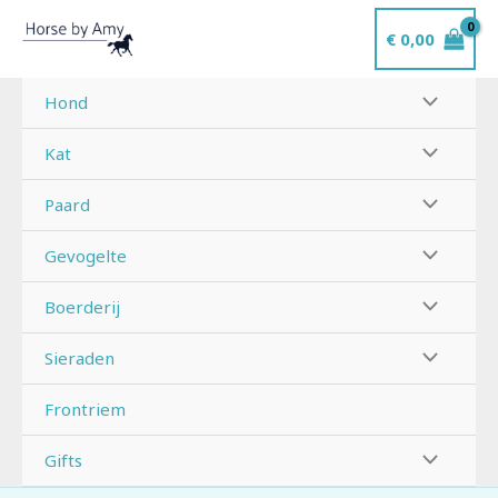
Ga
€
0,00
naar
de
inhoud
Hond
Kat
Paard
Gevogelte
Boerderij
Sieraden
Frontriem
Gifts