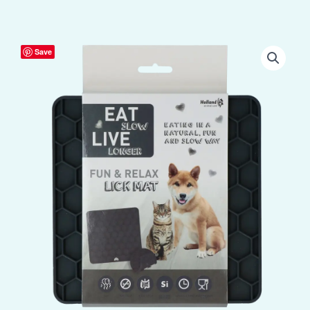
Eat
Save
Slow
Live
Longer
Lick
Mat
Honeycomb
Grijs
aantal