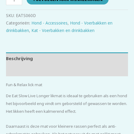
SKU:
EATS060D
Categorieën:
Hond - Accessoires
,
Hond - Voerbakken en
drinkbakken
,
Kat - Voerbakken en drinkbakken
Beschrijving
Beoordelingen (0)
Fun & Relax lick mat
De Eat Slow Live Longer likmat is ideaal te gebruiken als een hond
het bijvoorbeeld eng vindt om geborsteld of gewassen te worden.
Het likken heeft een kalmerend effect.
Daarnaast is deze mat voor kleinere rassen perfect als anti-
schrokmat te gebruiken. Als het natvoer uit de mat gelikt moet