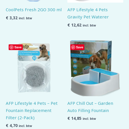
CoolPets Fresh 2GO 300 ml
AFP Lifestyle 4 Pets
Gravity Pet Waterer
€
3,32
incl. btw
€
12,62
incl. btw
Save
Save
AFP Lifestyle 4 Pets – Pet
AFP Chill Out – Garden
Fountain Replacement
Auto Filling Fountain
Filter (2-Pack)
€
14,85
incl. btw
€
4,70
incl. btw