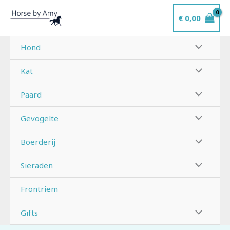
Ga
€
0,00
naar
de
inhoud
Hond
Kat
Paard
Gevogelte
Boerderij
Sieraden
Frontriem
Gifts