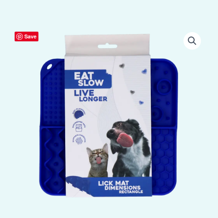
Eat
Save
Slow
Live
Longer
Lick
Mat
Dimensions
Rectangle
Blauw
aantal